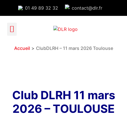
01 49 89 32 32
contact@dlr.fr
ADHÉRER À DLR
ESPACE ADHERENT
Accueil
>
ClubDLRH – 11 mars 2026 Toulouse
Club DLRH 11 mars
2026 – TOULOUSE