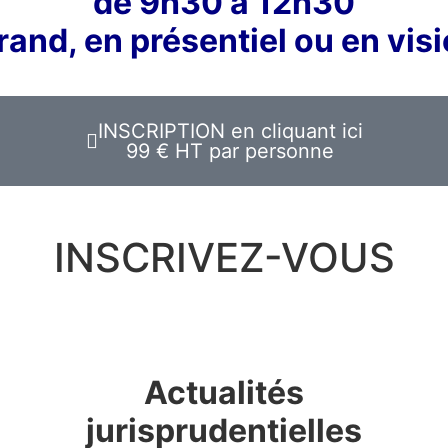
de 9h30 à 12h30
rand, en présentiel ou en vis
INSCRIPTION en cliquant ici
99 € HT par personne
INSCRIVEZ-VOUS
Actualité
s
jurisprudentiel
le
s