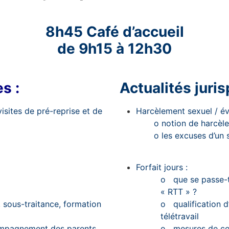
8h45 Café d’accueil
de 9h15 à 12h30
s :
Actualités juri
isites de pré-reprise et de
Harcèlement sexuel / évo
o
notion de harcèl
o
les excuses d’un s
Forfait jours :
o
que se passe-t
« RTT » ?
l, sous-traitance, formation
o
qualification 
télétravail
ccompagnement des parents
o
mesures de cont