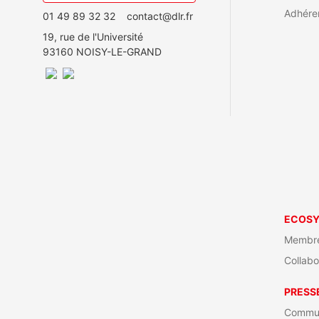
Adhére
01 49 89 32 32
contact@dlr.fr
19, rue de l'Université
93160 NOISY-LE-GRAND
ECOS
Membre
Collabo
PRESS
Commun