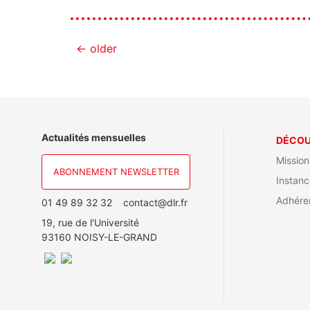
←
older
Actualités mensuelles
DÉCOU
Mission
ABONNEMENT NEWSLETTER
Instanc
Adhére
01 49 89 32 32
contact@dlr.fr
19, rue de l'Université
93160 NOISY-LE-GRAND