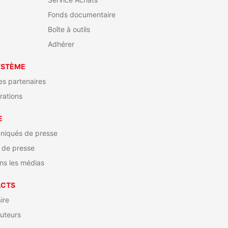
Fonds documentaire
Boîte à outils
Adhérer
YSTÈME
s partenaires
rations
E
iqués de presse
 de presse
ns les médias
ACTS
ire
cuteurs