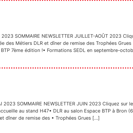
023 SOMMAIRE NEWSLETTER JUILLET-AOÛT 2023 Cliquez s
 des Métiers DLR et dîner de remise des Trophées Grues 
e BTP 7ème édition !• Formations SEDL en septembre-octo
023 SOMMAIRE NEWSLETTER JUIN 2023 Cliquez sur les r
ueille au stand H47• DLR au salon Espace BTP à Bron (69
t dîner de remise des • Trophées Grues […]